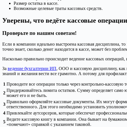
Размер остатка в кассе.
Возможные целевые траты кассовых средств.
Уверены, что ведёте кассовые операции
Проверьте по нашим советам!
Если в компании идеально выстроена кассовая дисциплина, то 
точно знает, сколько денег находится в кассе, может без проб
Насколько правильно происходит ведение кассовых операций,
За
ведение бухгалтерии ИП
, ООО и кассовую дисциплину, как п
знаний и желания вести все грамотно. А потому для профилак
1
Проводите все операции только через контрольно-кассовую те
Придерживайтесь лимита остатков. Сумму определяет само ю
2
может его и не быть.
Правильно оформляйте кассовые документы. Их могут формир
3
ответственного. Для этого необходимо установить уполномо
4
Привлекайте аутсорсеров, которые обеспечат профессионал
Ведите кассовую книгу в компании. Она бывает на бумажном
5
«помечают» справкой с указанием таковой.