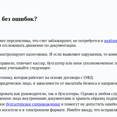
 без ошибок?
нет перспективы, что счет заблокируют, не потребуется и
разбло
лем отслеживать движение по документации.
 контролируют налоговики. И если выявляют нарушения, то ком
равило, отвечает кассир, бухгалтер или иное уполномоченное ли
тики учитывайте следующее:
хнику, которая работает на основе договора с ОФД.
ридическое лицо, в зависимости от масштаба бизнеса и направле
овать как руководители, так и бухгалтеры. Однако в любом сл
ченное лицо внутренними документами и хранить образец подпи
ьное
бухгалтерское сопровождение
и помогут не допустить ошибо
 носителе и в электронном формате. Имейте ввиду, что исправля