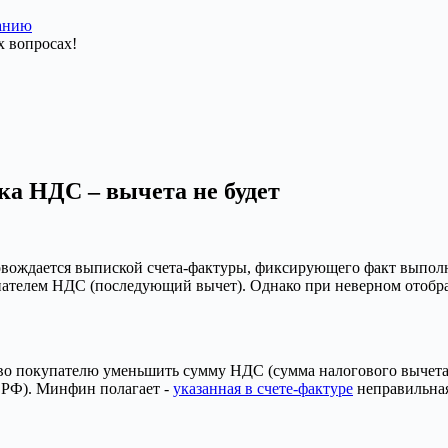
данию
ка НДС – вычета не будет
овождается выпиской счета-фактуры, фиксирующего факт выполн
ателем НДС (последующий вычет). Однако при неверном отобра
т право покупателю уменьшить сумму НДС (сумма налогового выче
К РФ). Минфин полагает -
указанная в счете-фактуре
неправильная