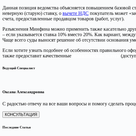
Данная позиция ведомства объясняется повышением базовой ста
неверную (старую) ставку, о
вычете НДС
покупатель может «за
счета, предоставленные продавцом товаров (работ, услуг).
Разъяснения Минфина можно применить также касательно други
– если указывается ставка 10% вместо 20%. Как вариант, между
Чаще всего суды выносят решение об отсутствии основания уме
Если хотите узнать подобнее об особенностях правильного оф
также предоставит качественные
бухгалтерские услуги
(доступ
Ведущий Специалист
Оксана Александровна
С радостью отвечу на все ваши вопросы и помогу сделать пр
КОНСУЛЬТАЦИЯ
Последние Статьи