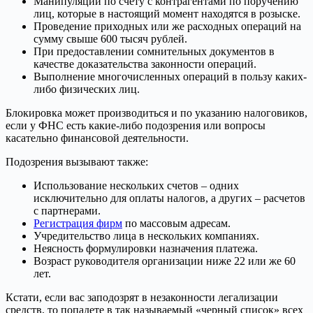
Манипуляции по счету с контрагентами по поручению
лиц, которые в настоящий момент находятся в розыске.
Проведение приходных или же расходных операций на
сумму свыше 600 тысяч рублей.
При предоставлении сомнительных документов в
качестве доказательства законности операций.
Выполнение многочисленных операций в пользу каких-
либо физических лиц.
Блокировка может производиться и по указанию налоговиков,
если у ФНС есть какие-либо подозрения или вопросы
касательно финансовой деятельности.
Подозрения вызывают также:
Использование нескольких счетов – одних
исключительно для оплаты налогов, а других – расчетов
с партнерами.
Регистрация фирм
по массовым адресам.
Учредительство лица в нескольких компаниях.
Неясность формулировки назначения платежа.
Возраст руководителя организации ниже 22 или же 60
лет.
Кстати, если вас заподозрят в незаконности легализации
средств, то попадете в так называемый «черный список» всех